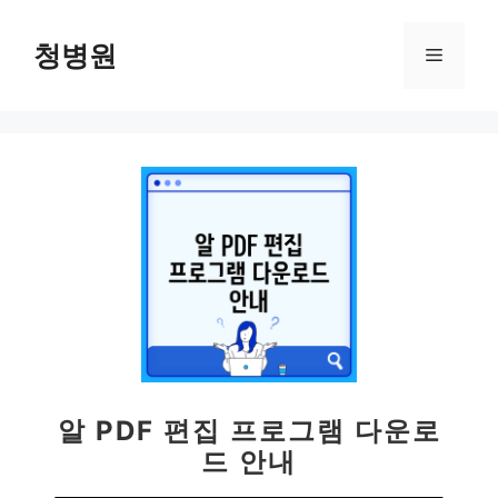
컨
텐
청병원
메
츠
로
뉴
건
너
뛰
기
알 PDF 편집 프로그램 다운로
드 안내