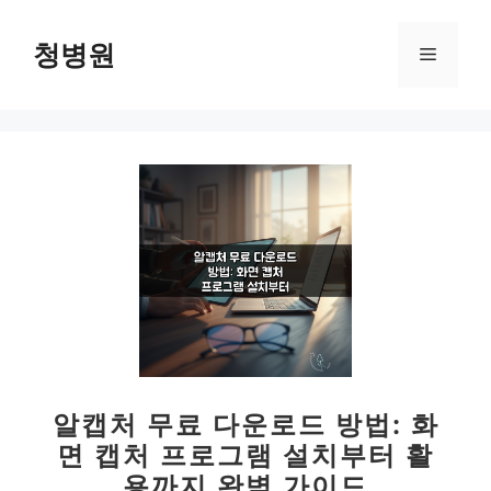
컨
텐
청병원
메
츠
로
뉴
건
너
뛰
기
알캡처 무료 다운로드 방법: 화
면 캡처 프로그램 설치부터 활
용까지 완벽 가이드