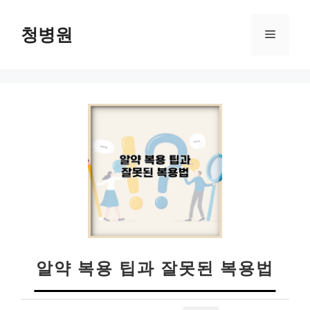
컨
텐
청병원
메
츠
로
뉴
건
너
뛰
기
알약 복용 팁과 잘못된 복용법