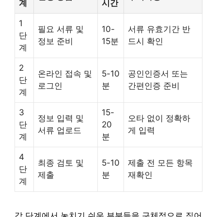
계
시간
1
필요 서류 및
10-
서류 유효기간 반
단
정보 준비
15분
드시 확인
계
2
온라인 접속 및
5-10
공인인증서 또는
단
로그인
분
간편인증 준비
계
3
15-
정보 입력 및
오타 없이 정확하
단
20
서류 업로드
게 입력
계
분
4
최종 검토 및
5-10
제출 전 모든 항목
단
제출
분
재확인
계
각 단계에서 놓치기 쉬운 부분들을 구체적으로 짚어