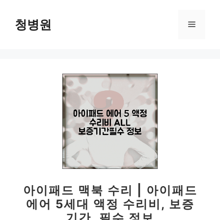
컨
텐
청병원
메
츠
로
뉴
건
너
뛰
기
아이패드 맥북 수리 | 아이패드
에어 5세대 액정 수리비, 보증
기간, 필수 정보