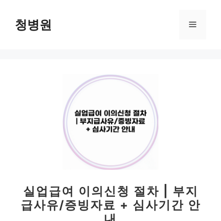
컨
텐
청병원
메
츠
로
뉴
건
너
뛰
기
실업급여 이의신청 절차 | 부지
급사유/증빙자료 + 심사기간 안
내