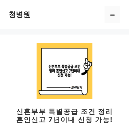
컨
텐
청병원
메
츠
로
뉴
건
너
뛰
기
신혼부부 특별공급 조건 정리
혼인신고 7년이내 신청 가능!