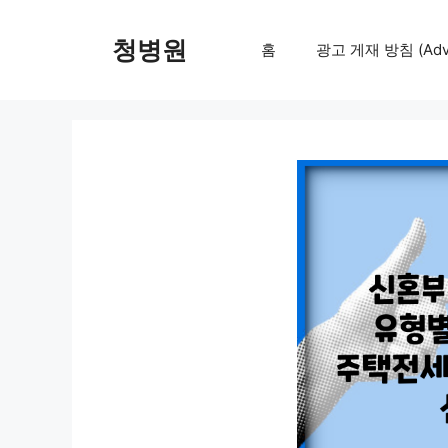
컨
텐
청병원
홈
광고 게재 방침 (Adver
츠
로
건
너
뛰
기