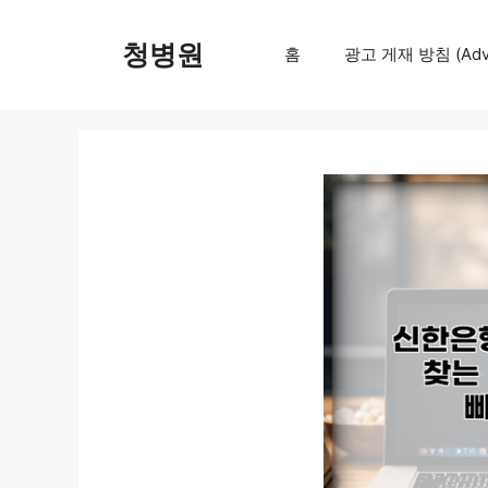
컨
텐
청병원
홈
광고 게재 방침 (Adver
츠
로
건
너
뛰
기