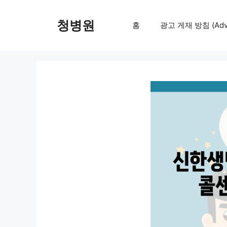
컨
텐
청병원
홈
광고 게재 방침 (Adver
츠
로
건
너
뛰
기