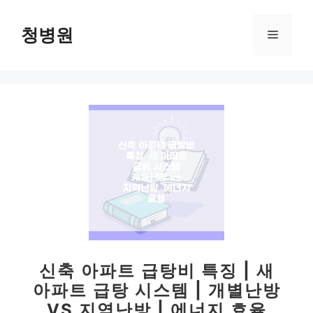
컨
텐
청병원
메
츠
로
뉴
건
너
뛰
기
신축 아파트 급탕비 특징 | 새
아파트 급탕 시스템 | 개별난방
VS 지역난방 | 에너지 효율