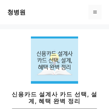
컨
텐
청병원
메
츠
로
뉴
건
너
뛰
기
신용카드 설계사 카드 선택, 설
계, 혜택 완벽 정리