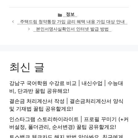
카
정보
테
주택드림 청약통장 가입 금리 혜택 내용 가입 대상 안내
고
본인서명사실확인서 인터넷 발급 방법
리
최신 글
강남구 국어학원 수강료 비교 | 내신수업 | 수능대
비, 단과반 꿀팁 공유해요!
결손금 처리계산서 작성 | 결손금처리계산서 양식
및 기재법 꿀팁 공유할게요!
인스타그램 스토리하이라이트 | 프로필 꾸미기 (+커
버설정, 폴더관리, 순서변경) 꿀팁 공유할게요!
토스뱅크 체크카드 해지 방법 알아봐요, 친구에게