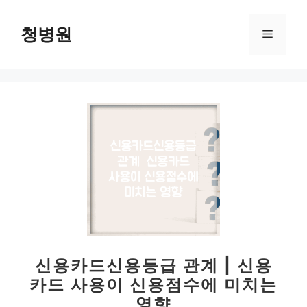
컨
텐
청병원
메
츠
로
뉴
건
너
뛰
기
신용카드신용등급 관계 | 신용
카드 사용이 신용점수에 미치는
영향