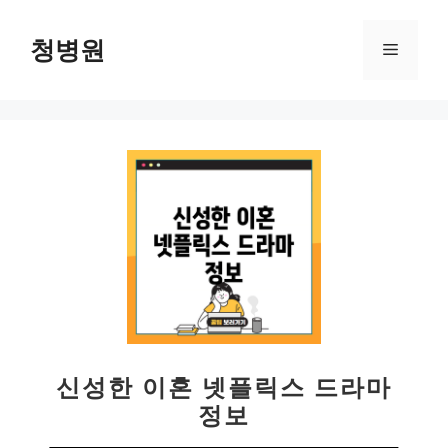
컨
텐
청병원
메
츠
로
뉴
건
너
뛰
기
신성한 이혼 넷플릭스 드라마
정보