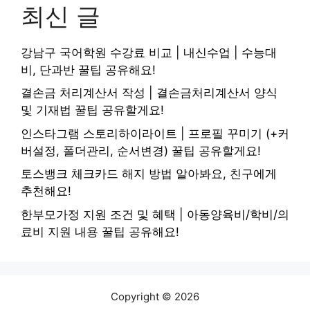
최신 글
강남구 국어학원 수강료 비교 | 내신수업 | 수능대
비, 단과반 꿀팁 공유해요!
결손금 처리계산서 작성 | 결손금처리계산서 양식
및 기재법 꿀팁 공유할게요!
인스타그램 스토리하이라이트 | 프로필 꾸미기 (+커
버설정, 폴더관리, 순서변경) 꿀팁 공유할게요!
토스뱅크 체크카드 해지 방법 알아봐요, 친구에게
추천해요!
한부모가정 지원 조건 및 혜택 | 아동양육비/학비/의
료비 지원 내용 꿀팁 공유해요!
Copyright © 2026