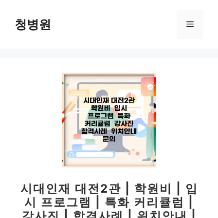
컨
텐
청병원
메
츠
로
뉴
건
너
뛰
기
시대인재 대전2관 | 학원비 | 입
시 프로그램 | 특화 커리큘럼 |
강사진 | 합격사례 | 위치안내 |