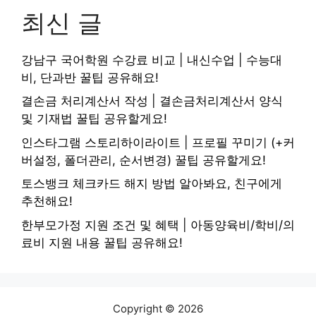
최신 글
강남구 국어학원 수강료 비교 | 내신수업 | 수능대
비, 단과반 꿀팁 공유해요!
결손금 처리계산서 작성 | 결손금처리계산서 양식
및 기재법 꿀팁 공유할게요!
인스타그램 스토리하이라이트 | 프로필 꾸미기 (+커
버설정, 폴더관리, 순서변경) 꿀팁 공유할게요!
토스뱅크 체크카드 해지 방법 알아봐요, 친구에게
추천해요!
한부모가정 지원 조건 및 혜택 | 아동양육비/학비/의
료비 지원 내용 꿀팁 공유해요!
Copyright © 2026