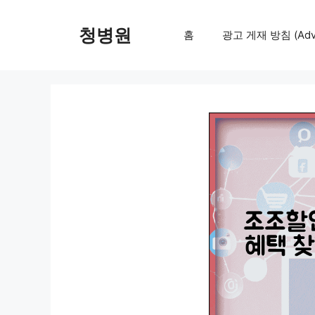
컨
텐
청병원
홈
광고 게재 방침 (Adver
츠
로
건
너
뛰
기