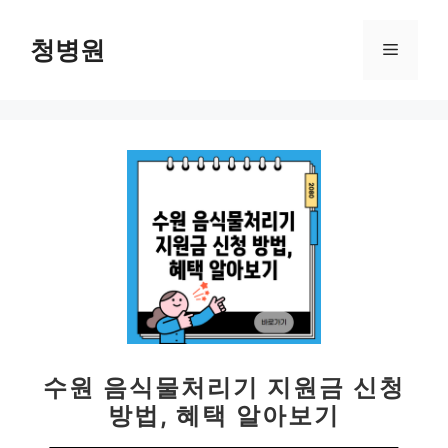
컨
텐
청병원
메
츠
로
뉴
건
너
뛰
기
수원 음식물처리기 지원금 신청
방법, 혜택 알아보기