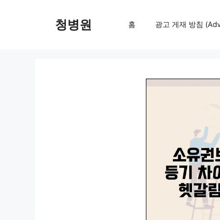
컨
텐
청병원
홈
광고 게재 방침 (Adver
츠
로
건
너
뛰
기