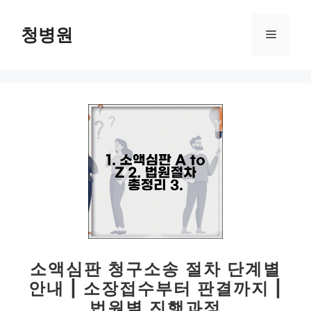
컨
텐
청병원
메
츠
로
뉴
건
너
뛰
기
소액심판 청구소송 절차 단계별
안내 | 소장접수부터 판결까지 |
법원별 진행과정