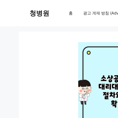
컨
텐
청병원
홈
광고 게재 방침 (Adver
츠
로
건
너
뛰
기