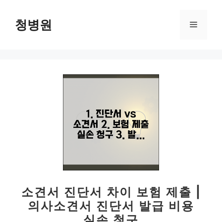
컨
텐
청병원
메
츠
로
뉴
건
너
뛰
기
소견서 진단서 차이 보험 제출 |
의사소견서 진단서 발급 비용
실손 청구