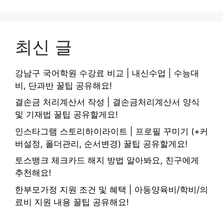
최신 글
강남구 국어학원 수강료 비교 | 내신수업 | 수능대
비, 단과반 꿀팁 공유해요!
결손금 처리계산서 작성 | 결손금처리계산서 양식
및 기재법 꿀팁 공유할게요!
인스타그램 스토리하이라이트 | 프로필 꾸미기 (+커
버설정, 폴더관리, 순서변경) 꿀팁 공유할게요!
토스뱅크 체크카드 해지 방법 알아봐요, 친구에게
추천해요!
한부모가정 지원 조건 및 혜택 | 아동양육비/학비/의
료비 지원 내용 꿀팁 공유해요!