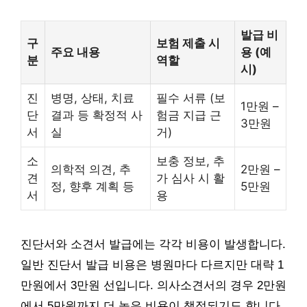
발급 비
구
보험 제출 시
주요 내용
용 (예
분
역할
시)
진
병명, 상태, 치료
필수 서류 (보
1만원 –
단
결과 등 확정적 사
험금 지급 근
3만원
서
실
거)
소
보충 정보, 추
의학적 의견, 추
2만원 –
견
가 심사 시 활
정, 향후 계획 등
5만원
서
용
진단서와 소견서 발급에는 각각 비용이 발생합니다.
일반 진단서 발급 비용은 병원마다 다르지만 대략 1
만원에서 3만원 선입니다. 의사소견서의 경우 2만원
에서 5만원까지 더 높은 비용이 책정되기도 합니다.