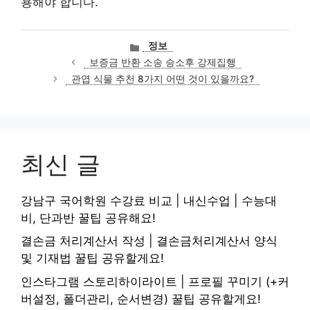
용해야 합니다.
카
정보
테
보증금 반환 소송 승소후 강제집행
고
관엽 식물 추천 8가지 어떤 것이 있을까요?
리
최신 글
강남구 국어학원 수강료 비교 | 내신수업 | 수능대
비, 단과반 꿀팁 공유해요!
결손금 처리계산서 작성 | 결손금처리계산서 양식
및 기재법 꿀팁 공유할게요!
인스타그램 스토리하이라이트 | 프로필 꾸미기 (+커
버설정, 폴더관리, 순서변경) 꿀팁 공유할게요!