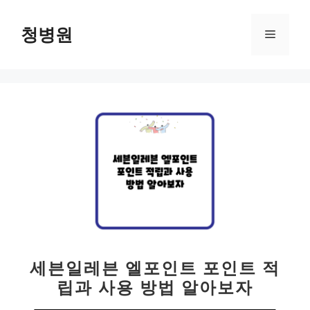
컨
텐
청병원
메
츠
로
뉴
건
너
뛰
기
세븐일레븐 엘포인트 포인트 적
립과 사용 방법 알아보자