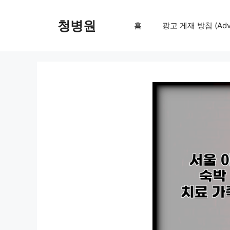
컨
텐
청병원
홈
광고 게재 방침 (Adver
츠
로
건
너
뛰
기