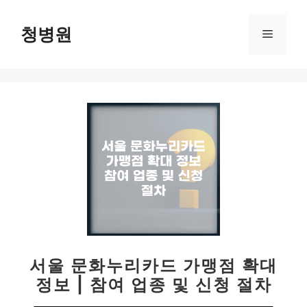
컨
텐
청병원
메
츠
로
뉴
건
너
뛰
기
서울 문화누리카드 가맹점 확대
정보 | 참여 업종 및 신청 절차