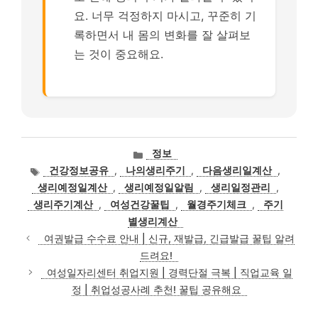
요. 너무 걱정하지 마시고, 꾸준히 기
록하면서 내 몸의 변화를 잘 살펴보
는 것이 중요해요.
카
정보
테
태
건강정보공유
,
나의생리주기
,
다음생리일계산
,
고
그
생리예정일계산
,
생리예정일알림
,
생리일정관리
,
리
생리주기계산
,
여성건강꿀팁
,
월경주기체크
,
주기
별생리계산
여권발급 수수료 안내 | 신규, 재발급, 긴급발급 꿀팁 알려
드려요!
여성일자리센터 취업지원 | 경력단절 극복 | 직업교육 일
정 | 취업성공사례 추천! 꿀팁 공유해요