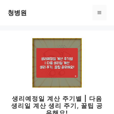
컨
텐
청병원
메
츠
로
뉴
건
너
뛰
기
생리예정일 계산 주기별 | 다음
생리일 계산 생리 주기, 꿀팁 공
유해요!