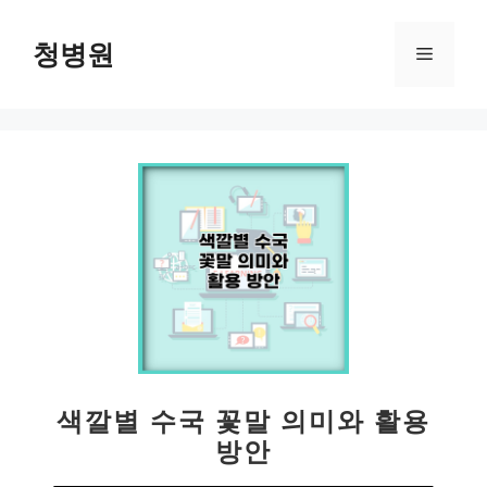
컨
텐
청병원
메
츠
로
뉴
건
너
뛰
기
색깔별 수국 꽃말 의미와 활용
방안