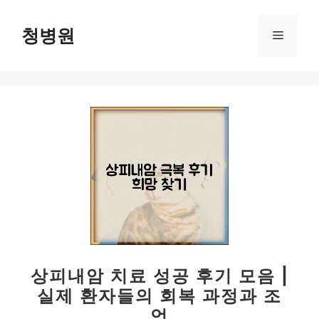
컨
텐
청병원
메
츠
로
뉴
건
너
뛰
기
상피내암 치료 성공 후기 모음 |
실제 환자들의 회복 과정과 조
언