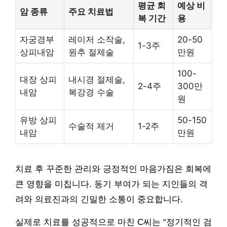
평균 회
예상 비
암 종류
주요 치료법
복 기간
용
자궁경부
레이저 소작술,
20-50
1-3주
상피내암
원추 절제술
만원
100-
대장 상피
내시경 절제술,
2-4주
300만
내암
복강경 수술
원
유방 상피
50-150
수술적 제거
1-2주
내암
만원
치료 후 꾸준한 관리와 긍정적인 마음가짐은 회복에
큰 영향을 미칩니다. 동기 부여가 되는 지인들의 격
려와 의료진과의 긴밀한 소통이 중요합니다.
실제로 치료를 성공적으로 마친 C씨는 “정기적인 검