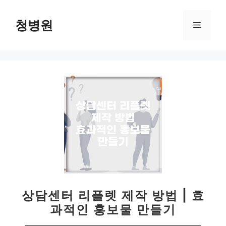
컨
텐
청병원
메
츠
로
뉴
건
너
뛰
기
상담센터 리플렛 제작 방법 | 효
과적인 홍보물 만들기