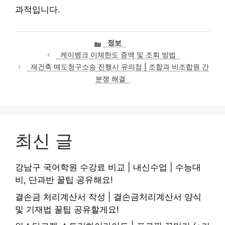
과적입니다.
카
정보
테
케이뱅크 이체한도 증액 및 조회 방법
고
재건축 매도청구소송 진행시 유의점 | 조합과 비조합원 간
리
분쟁 해결
최신 글
강남구 국어학원 수강료 비교 | 내신수업 | 수능대
비, 단과반 꿀팁 공유해요!
결손금 처리계산서 작성 | 결손금처리계산서 양식
및 기재법 꿀팁 공유할게요!