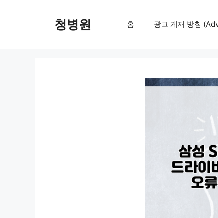
컨
텐
청병원
홈
광고 게재 방침 (Adver
츠
로
건
너
뛰
기