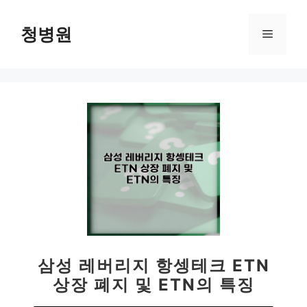
컨
텐
청병원
메
츠
로
뉴
건
너
뛰
기
삼성 레버리지 항셍테크 ETN
상장 폐지 및 ETN의 특징