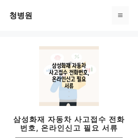
컨
텐
청병원
메
츠
로
뉴
건
너
뛰
기
삼성화재 자동차 사고접수 전화
번호, 온라인신고 필요 서류