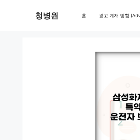
컨
텐
청병원
홈
광고 게재 방침 (Adver
츠
로
건
너
뛰
기