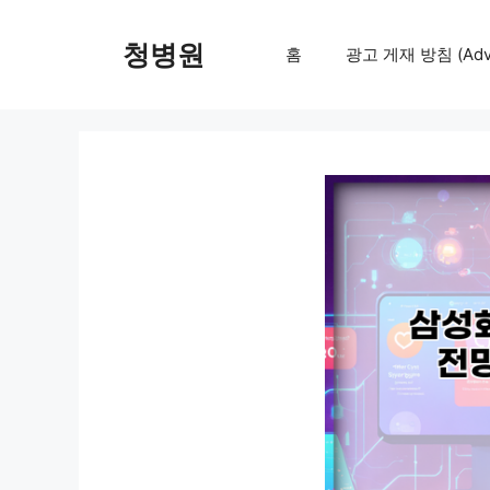
컨
텐
청병원
홈
광고 게재 방침 (Adver
츠
로
건
너
뛰
기