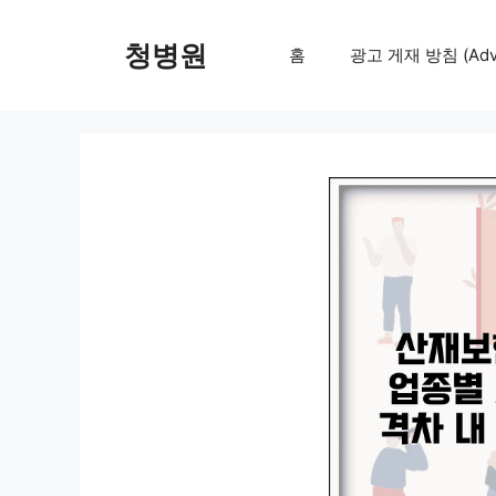
컨
텐
청병원
홈
광고 게재 방침 (Adver
츠
로
건
너
뛰
기