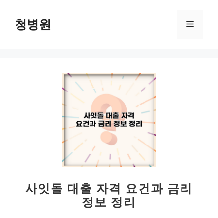
컨
텐
청병원
메
츠
로
뉴
건
너
뛰
기
사잇돌 대출 자격 요건과 금리
정보 정리