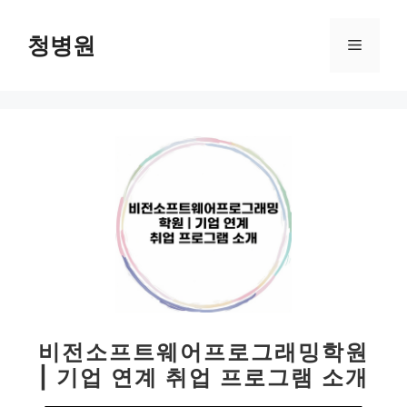
컨
텐
청병원
메
츠
로
뉴
건
너
뛰
기
비전소프트웨어프로그래밍학원
| 기업 연계 취업 프로그램 소개