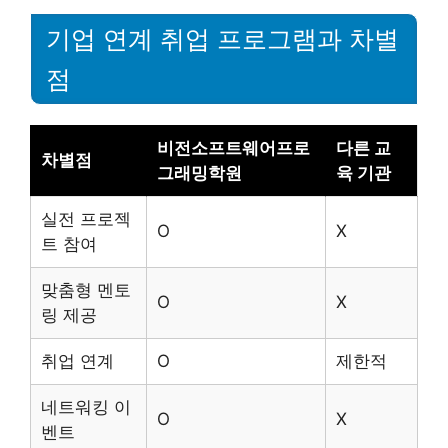
기업 연계 취업 프로그램과 차별
점
비전소프트웨어프로
다른 교
차별점
그래밍학원
육 기관
실전 프로젝
O
X
트 참여
맞춤형 멘토
O
X
링 제공
취업 연계
O
제한적
네트워킹 이
O
X
벤트