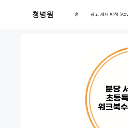
컨
텐
청병원
홈
광고 게재 방침 (Adver
츠
로
건
너
뛰
기