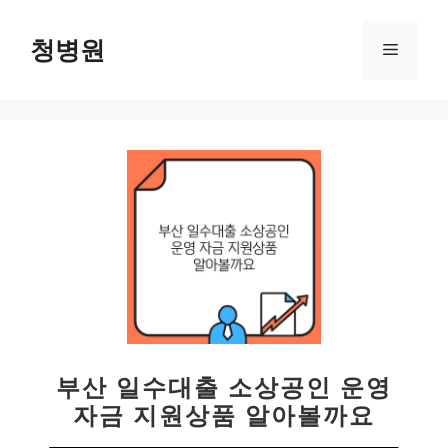
컨
텐
청병원
메
츠
로
뉴
건
너
뛰
기
부산 일수대출 소상공인 운영
자금 지원상품 알아볼까요