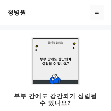
컨
텐
청병원
메
츠
로
뉴
건
너
뛰
기
부부 간에도 강간죄가 성립될
수 있나요?