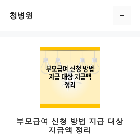
컨
텐
청병원
메
츠
로
뉴
건
너
뛰
기
부모급여 신청 방법 지급 대상
지급액 정리