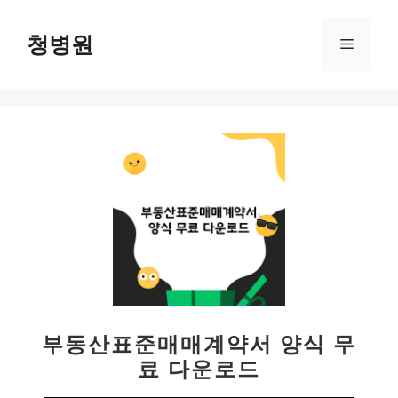
컨
텐
청병원
메
츠
로
뉴
건
너
뛰
기
부동산표준매매계약서 양식 무
료 다운로드