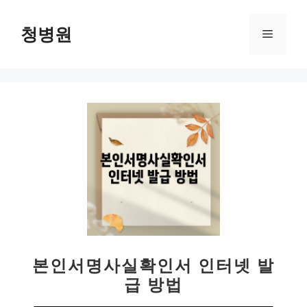
컨
텐
청병원
메
츠
로
뉴
건
너
뛰
기
본인서명사실확인서 인터넷 발
급 방법