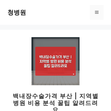
컨
텐
청병원
메
츠
로
뉴
건
너
뛰
기
백내장수술가격 부산 | 지역별
병원 비용 분석 꿀팁 알려드려
요