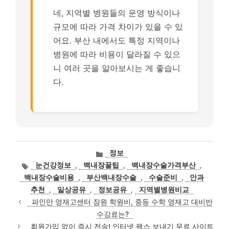
네, 지역별 병원들의 운영 방식이나
규모에 따라 가격 차이가 있을 수 있
어요. 부산 내에서도 특정 지역이나
병원에 따라 비용이 달라질 수 있으
니 여러 곳을 알아보시는 게 좋습니
다.
카
정보
테
태
눈건강정보
,
백내장꿀팁
,
백내장수술가격부산
,
고
그
백내장수술비용
,
부산백내장수술
,
수술준비
,
안과
리
추천
,
일상공유
,
정보공유
,
지역별병원비교
파인만 영재고센터 잠원 학원비, 중등 수학 영재고 대비반
수강료는?
회원가입 없이 즉시 전송! 인터넷 팩스 보내기 무료 사이트