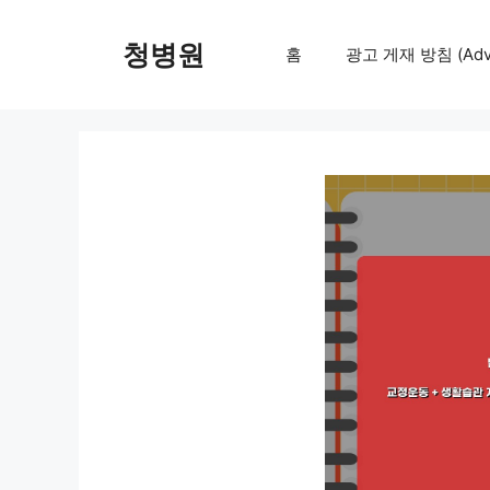
컨
텐
청병원
홈
광고 게재 방침 (Adver
츠
로
건
너
뛰
기