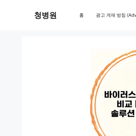
컨
텐
청병원
홈
광고 게재 방침 (Adver
츠
로
건
너
뛰
기