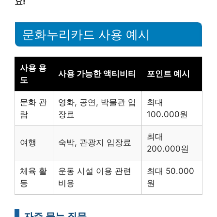
요!
문화누리카드 사용 예시
사용 용
사용 가능한 액티비티
포인트 예시
도
문화 관
영화, 공연, 박물관 입
최대
람
장료
100.000원
최대
여행
숙박, 관광지 입장료
200.000원
체육 활
운동 시설 이용 관련
최대 50.000
동
비용
원
자주 묻는 질문