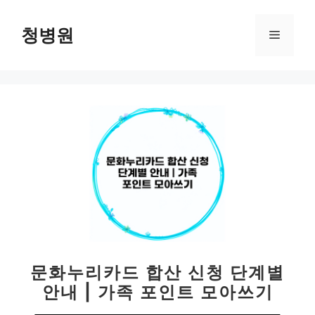
컨
텐
청병원
메
츠
로
뉴
건
너
뛰
기
문화누리카드 합산 신청 단계별
안내 | 가족 포인트 모아쓰기