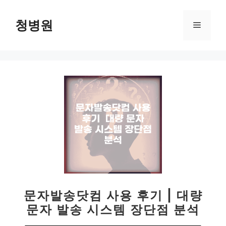
컨
텐
청병원
메
츠
로
뉴
건
너
뛰
기
문자발송닷컴 사용 후기 | 대량
문자 발송 시스템 장단점 분석