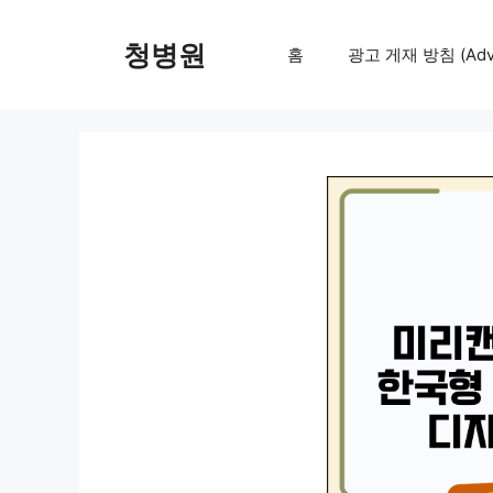
컨
텐
청병원
홈
광고 게재 방침 (Adver
츠
로
건
너
뛰
기