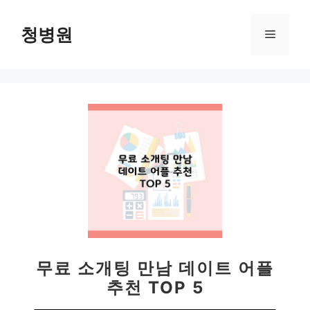
컨
텐
청병원
메
츠
로
뉴
건
너
뛰
기
무료 소개팅 만남 데이트 어플
추천 TOP 5