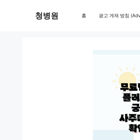
컨
텐
청병원
홈
광고 게재 방침 (Adver
츠
로
건
너
뛰
기