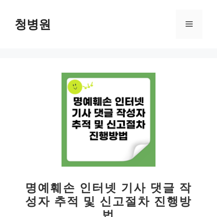
컨
텐
청병원
메
츠
로
뉴
건
너
뛰
기
명예훼손 인터넷 기사 댓글 작
성자 추적 및 신고절차 진행방
법